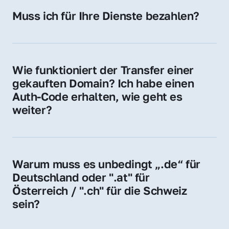
Hosting-Anbieter) fallen geringe laufende 
Muss ich für Ihre Dienste bezahlen?
Gebühren an. Diese bewegen sich für .de 
Nein, bei uns zahlen Sie nur den Kaufpreis 
Domains bei ca. 5€ / Jahr
der Domain – ohne zusätzliche Vermittlungs- 
oder Servicegebühren.
Wie funktioniert der Transfer einer 
gekauften Domain? Ich habe einen 
Auth-Code erhalten, wie geht es 
weiter?
Mit dem Auth-Code beauftragen Sie Ihren 
Provider, die Domain zu übernehmen. Gerne 
begleiten wir Sie bei diesem einfachen und 
Warum muss es unbedingt „.de“ für 
schnellen Prozess.
Deutschland oder ".at" für 
Österreich / ".ch" für die Schweiz 
sein?
Diese Endungen stehen für regionale 