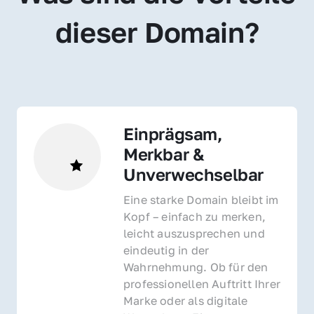
dieser Domain?
Einprägsam, 
Merkbar & 
Unverwechselbar
Eine starke Domain bleibt im 
Kopf – einfach zu merken, 
leicht auszusprechen und 
eindeutig in der 
Wahrnehmung. Ob für den 
professionellen Auftritt Ihrer 
Marke oder als digitale 