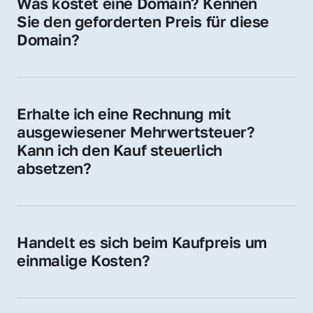
Was kostet eine Domain? Kennen 
Adressen oder als digitale Investition.
Sie den geforderten Preis für diese 
Domain?
Der Preis variiert je nach Domain. Für diese 
Domain liegt ein konkreter Kaufpreis vor – 
kontaktieren Sie uns gerne für ein 
Erhalte ich eine Rechnung mit 
unverbindliches Angebot.
ausgewiesener Mehrwertsteuer? 
Kann ich den Kauf steuerlich 
absetzen?
Ja, Sie erhalten eine Rechnung mit MwSt. 
Für Unternehmen ist der Kauf in der Regel 
steuerlich absetzbar.
Handelt es sich beim Kaufpreis um 
einmalige Kosten?
Ja. Der Kaufpreis ist einmalig. Nur beim 
späteren Betrieb der Domain (z. B. beim 