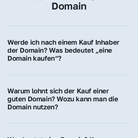
Domain
Werde ich nach einem Kauf Inhaber 
der Domain? Was bedeutet „eine 
Domain kaufen“?
Ja, Sie werden der offizielle Domain-Inhaber. 
Sie erhalten alle Rechte zur Nutzung, 
Verwaltung oder Weiterveräußerung der 
Warum lohnt sich der Kauf einer 
Domain.
guten Domain? Wozu kann man die 
Domain nutzen?
Eine starke Domain steigert Sichtbarkeit, 
Vertrauen und Markenwert. Nutzen Sie sie 
für Ihre Website, Weiterleitung, E-Mail-